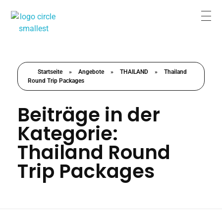
Reiseplanung mit Sicherheit und Erlebnis
Buchen Sie die Reise, wenn Sie zufrieden sind
Startseite
»
Angebote
»
THAILAND
»
Thailand
Round Trip Packages
Beiträge in der
Kategorie:
Thailand Round
Trip Packages