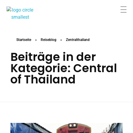
Reiseplanung mit Sicherheit und Erlebnis
Buchen Sie die Reise, wenn Sie zufrieden sind
Startseite
»
Reiseblog
»
Zentralthailand
Beiträge in der
Kategorie: Central
of Thailand