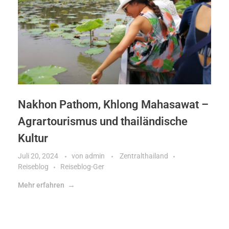
Nakhon Pathom, Khlong Mahasawat –
Agrartourismus und thailändische
Kultur
Juli 20, 2024
von
admin
Zentralthailand
Reiseblog
Reiseblog-Ger
Mehr erfahren