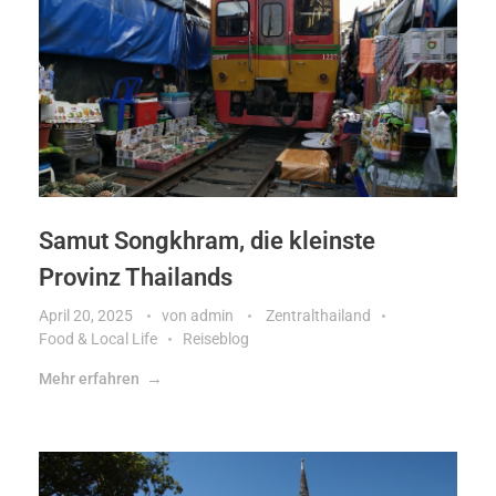
Samut Songkhram, die kleinste
Provinz Thailands
April 20, 2025
von
admin
Zentralthailand
Food & Local Life
Reiseblog
Mehr erfahren