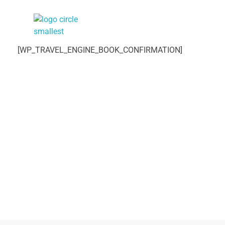
Reiseplanung mit Sicherheit und Erlebnis
Buchen Sie die Reise, wenn Sie zufrieden sind
[WP_TRAVEL_ENGINE_BOOK_CONFIRMATION]